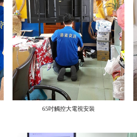
65吋
觸控大電視安裝