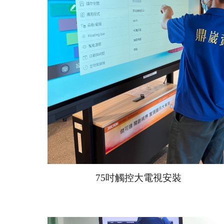
75
吋觸控大電視安裝